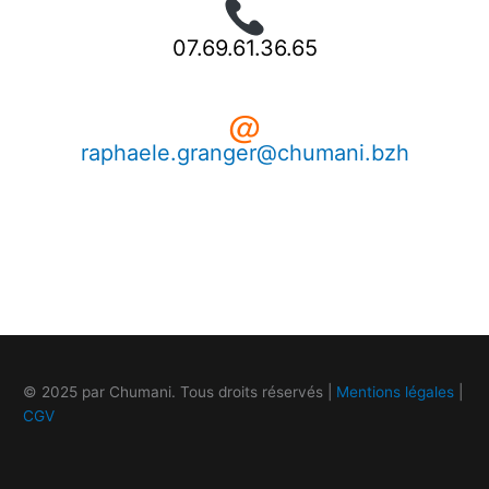
07.69.61.36.65
＠
raphaele.granger@chumani.bzh
© 2025 par Chumani. Tous droits réservés |
Mentions légales
|
CGV