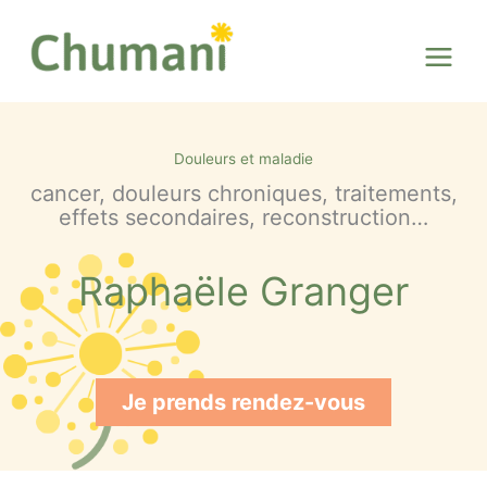
Aller
au
contenu
Douleurs et maladie
cancer, douleurs chroniques, traitements,
effets secondaires, reconstruction…
Raphaële Granger
Je prends rendez-vous